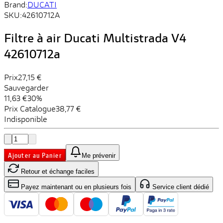
Brand:
DUCATI
SKU:
42610712A
Filtre à air Ducati Multistrada V4
42610712a
Prix
27,15 €
Sauvegarder
11,63 €
30%
Prix ​​Catalogue
38,77 €
Indisponible
Ajouter au Panier
Me prévenir
Retour et échange faciles
Payez maintenant ou en plusieurs fois
Service client dédié