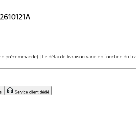
 62610121A
s en précommande) | Le délai de livraison varie en fonction du tr
s
Service client dédié