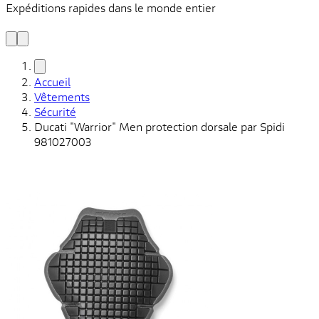
Expéditions rapides dans le monde entier
V
C
Accueil
Vêtements
Sécurité
Ducati "Warrior" Men protection dorsale par Spidi
981027003