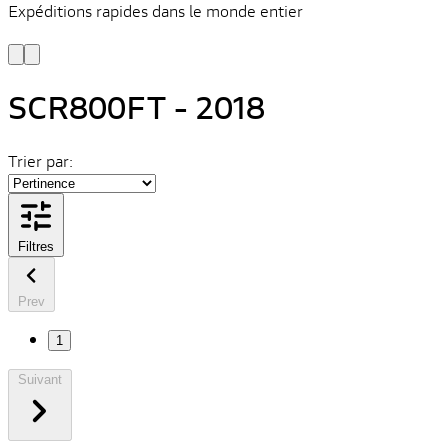
Expéditions rapides dans le monde entier
V
C
SCR800FT - 2018
Trier par:
Filtres
Prev
1
Suivant