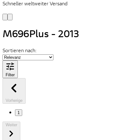
Schneller weltweiter Versand
S
S
M696Plus - 2013
Sortieren nach:
Filter
Vorherige
1
Weiter